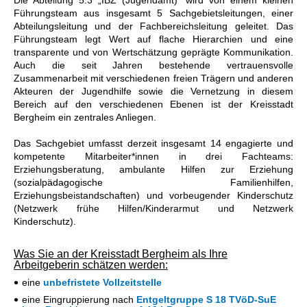
Die Abteilung 5.3 „IBZ (Jugendamt)“ wird von einem kleinen
Führungsteam aus insgesamt 5 Sachgebietsleitungen, einer
Abteilungsleitung und der Fachbereichsleitung geleitet. Das
Führungsteam legt Wert auf flache Hierarchien und eine
transparente und von Wertschätzung geprägte Kommunikation.
Auch die seit Jahren bestehende vertrauensvolle
Zusammenarbeit mit verschiedenen freien Trägern und anderen
Akteuren der Jugendhilfe sowie die Vernetzung in diesem
Bereich auf den verschiedenen Ebenen ist der Kreisstadt
Bergheim ein zentrales Anliegen.
Das Sachgebiet umfasst derzeit insgesamt 14 engagierte und
kompetente Mitarbeiter*innen in drei Fachteams:
Erziehungsberatung, ambulante Hilfen zur Erziehung
(sozialpädagogische Familienhilfen,
Erziehungsbeistandschaften) und vorbeugender Kinderschutz
(Netzwerk frühe Hilfen/Kinderarmut und Netzwerk
Kinderschutz).
Was Sie an der Kreisstadt Bergheim als Ihre
Arbeitgeberin schätzen werden:
eine
unbefristete Vollzeitstelle
eine Eingruppierung nach
Entgeltgruppe S 18 TVöD-SuE