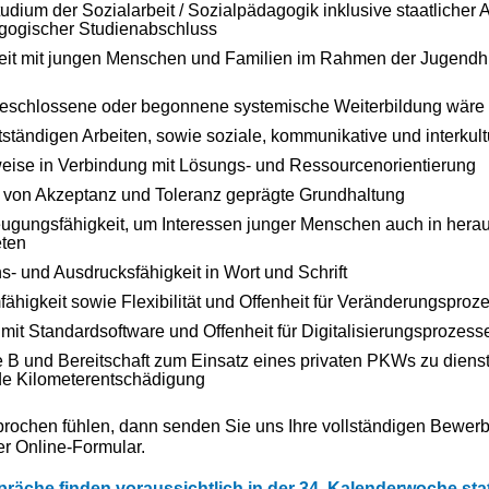
dium der Sozialarbeit / Sozialpädagogik inklusive staatlicher
agogischer Studienabschluss
beit mit jungen Menschen und Familien im Rahmen der Jugendhi
abgeschlossene oder begonnene systemische Weiterbildung wär
tständigen Arbeiten, sowie soziale, kommunikative und interkul
weise in Verbindung mit Lösungs- und Ressourcenorientierung
 von Akzeptanz und Toleranz geprägte Grundhaltung
eugungsfähigkeit, um Interessen junger Menschen auch in hera
eten
- und Ausdrucksfähigkeit in Wort und Schrift
ähigkeit sowie Flexibilität und Offenheit für Veränderungsproz
mit Standardsoftware und Offenheit für Digitalisierungsprozess
 B und Bereitschaft zum Einsatz eines privaten PKWs zu dien
e Kilometerentschädigung
rochen fühlen, dann senden Sie uns Ihre vollständigen Bewerb
er Online-Formular.
räche finden voraussichtlich in der 34. Kalenderwoche stat