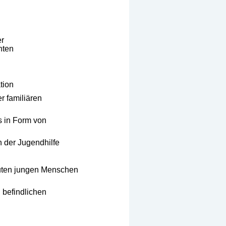
er
nten
tion
 familiären
s in Form von
 der Jugendhilfe
uten jungen Menschen
g befindlichen