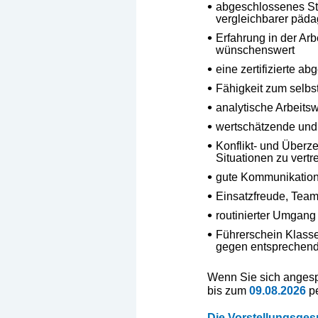
abgeschlossenes Stu
vergleichbarer päd
Erfahrung in der Ar
wünschenswert
eine zertifizierte 
Fähigkeit zum selbs
analytische Arbeits
wertschätzende und
Konflikt- und Überz
Situationen zu vertr
gute Kommunikations
Einsatzfreude, Teamf
routinierter Umgang 
Führerschein Klasse
gegen entsprechend
Wenn Sie sich angesp
bis zum
09.08.2026
p
Die Vorstellungsgesp