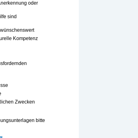
 Anerkennung oder
lfe sind
e wünschenswert
turelle Kompetenz
usfordernden
esse
e
stlichen Zwecken
ungsunterlagen bitte
t.